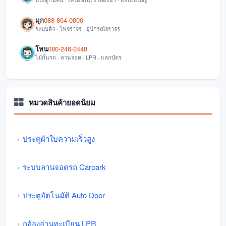
มุก
088-864-0000
ระบบคิว · ไฟจราจร · อุปกรณ์จราจร
โทน
080-246-2448
ไม้กั้นรถ · ลานจอด · LPR · แลกบัตร
หมวดสินค้ายอดนิยม
ประตูผ้าใบความเร็วสูง
ระบบลานจอดรถ Carpark
ประตูอัตโนมัติ Auto Door
กล้องอ่านทะเบียน LPR