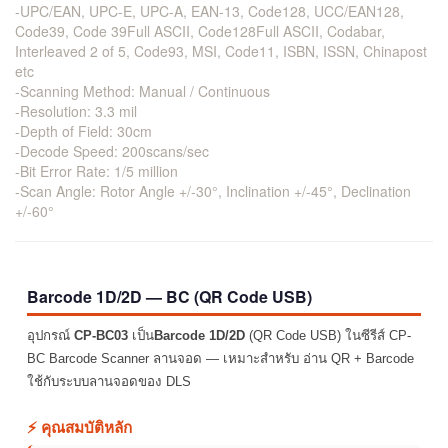
-UPC/EAN, UPC-E, UPC-A, EAN-13, Code128, UCC/EAN128,
Code39, Code 39Full ASCII, Code128Full ASCII, Codabar,
Interleaved 2 of 5, Code93, MSI, Code11, ISBN, ISSN, Chinapost
etc
-Scanning Method: Manual / Continuous
-Resolution: 3.3 mil
-Depth of Field: 30cm
-Decode Speed: 200scans/sec
-Bit Error Rate: 1/5 million
-Scan Angle: Rotor Angle +/-30°, Inclination +/-45°, Declination
+/-60°
Barcode 1D/2D — BC (QR Code USB)
อุปกรณ์
CP-BC03
เป็น
Barcode 1D/2D
(QR Code USB) ในซีรีส์ CP-
BC Barcode Scanner ลานจอด — เหมาะสำหรับ อ่าน QR + Barcode
ใช้กับระบบลานจอดของ DLS
⚡ คุณสมบัติหลัก