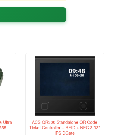
 Ultra
ACS-QR300:Standalone QR Code
M55
Ticket Controller + RFID + NFC 3.33"
IPS DGate