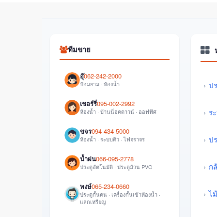
ทีมขาย
อุ๊
062-242-2000
ป้อมยาม · ห้องน้ำ
ปร
เชอร์รี่
095-002-2992
ระ
ห้องน้ำ · บ้านน็อคดาวน์ · ออฟฟิศ
ขจร
094-434-5000
ปร
ห้องน้ำ · ระบบคิว · ไฟจราจร
น้ำฝน
066-095-2778
กล
ประตูอัตโนมัติ · ประตูม้วน PVC
พงษ์
065-234-0660
ไม
ประตูกั้นคน · เครื่องกั้นเข้าห้องน้ำ ·
แลกเหรียญ