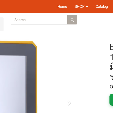
Home
SHOP
Catalog
รุ
Next