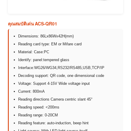
คุณสมบัติเด่น ACS-QR01
Dimensions: 86Lx86Wx42H(mm)
Reading card type: EM or Mifare card
Material: Case:PC
Identify: panel:tempered glass
Interface:WG26/WG34,RS232/RS485,USB,TCP/IP
Decoding support: QR code, one dimensional code
Voltage: Support 4-15V Wide voltage input
Current: 800mA
Reading directions Camera centric slant 45°
Reading speed: <200ms
Reading range: 0-20CM
Reading feature: auto-induction, beep hint
Light source: With LED light source itself