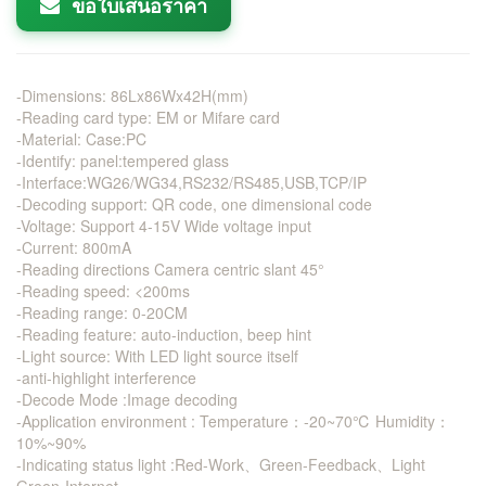
ขอใบเสนอราคา
-Dimensions: 86Lx86Wx42H(mm)
-Reading card type: EM or Mifare card
-Material: Case:PC
-Identify: panel:tempered glass
-Interface:WG26/WG34,RS232/RS485,USB,TCP/IP
-Decoding support: QR code, one dimensional code
-Voltage: Support 4-15V Wide voltage input
-Current: 800mA
-Reading directions Camera centric slant 45°
-Reading speed: <200ms
-Reading range: 0-20CM
-Reading feature: auto-induction, beep hint
-Light source: With LED light source itself
-anti-highlight interference
-Decode Mode :Image decoding
-Application environment : Temperature：-20~70℃ Humidity：
10%~90%
-Indicating status light :Red-Work、Green-Feedback、Light