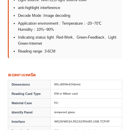
anti-highlight interference
Decode Mode :Image decoding
Application environment : Temperature：-20~70℃
Humidity：10%~90%
Indicating status light :Red-Work、Green-Feedback、Light
Green-Internet
Reading range: 3-6CM
สเปคทางเทคนิค
Dimensions
86Lx86Wx42H(mm)
Reading Card Type
EM or Mifare card
Material Case
PC
Identify Panel
tempered glass
Interface
WG26/WG34,RS232/RS485,USB,TCP/IP