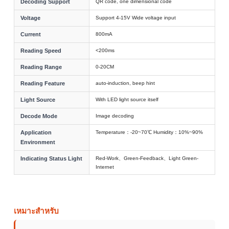
Decoding Support
QR code, one dimensional code
Voltage
Support 4-15V Wide voltage input
Current
800mA
Reading Speed
<200ms
Reading Range
0-20CM
Reading Feature
auto-induction, beep hint
Light Source
With LED light source itself
Decode Mode
Image decoding
Application
Temperature：-20~70℃ Humidity：10%~90%
Environment
Indicating Status Light
Red-Work、Green-Feedback、Light Green-
Internet
เหมาะสำหรับ