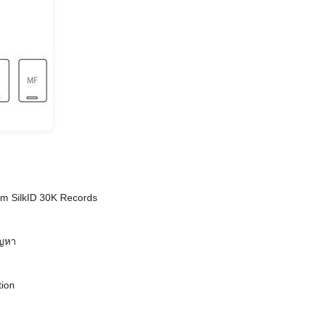
m SilkID 30K Records
ัญหา
ion