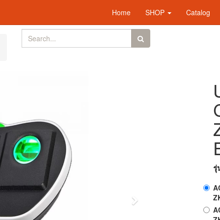
Home
SHOP
Catalog
รุ
A
Z
Next
A
Z