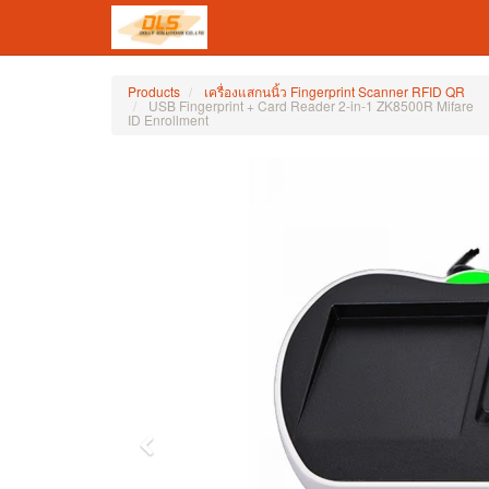
Products
เครื่องแสกนนิ้ว Fingerprint Scanner RFID QR
USB Fingerprint + Card Reader 2-in-1 ZK8500R Mifare
ID Enrollment
Previous