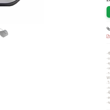
-ซ
-
-
-เ
-ร
Wi
-ไ
-ก
-ซ
-
-ข