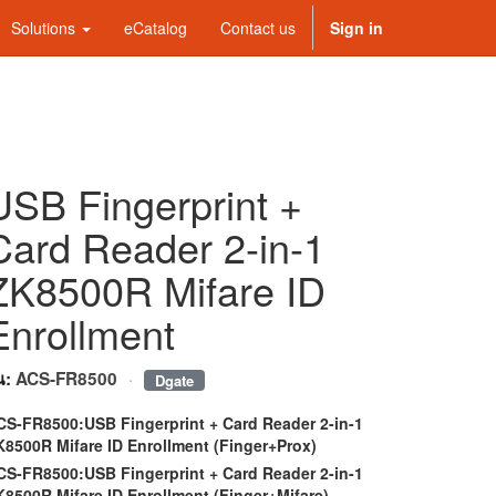
Solutions
eCatalog
Contact us
Sign in
USB Fingerprint +
Card Reader 2-in-1
ZK8500R Mifare ID
Enrollment
·
่น:
ACS-FR8500
Dgate
CS-FR8500:USB Fingerprint + Card Reader 2-in-1
K8500R Mifare ID Enrollment (Finger+Prox)
CS-FR8500:USB Fingerprint + Card Reader 2-in-1
K8500R Mifare ID Enrollment (Finger+Mifare)