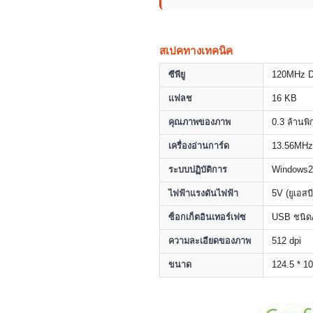
สเปคทางเทคนิค
ซีพียู
120MHz 
แฟลช
16 KB
คุณภาพของภาพ
0.3 ล้าน
เครื่องอ่านการ์ด
13.56MHz 
ระบบปฏิบัติการ
Windows20
ไฟฟ้าแรงดันไฟฟ้า
5V (ยูเอสบี
ซ็อกเก็ตอินเทอร์เฟซ
USB ชนิด
ความละเอียดของภาพ
512 dpi
ขนาด
124.5 * 10