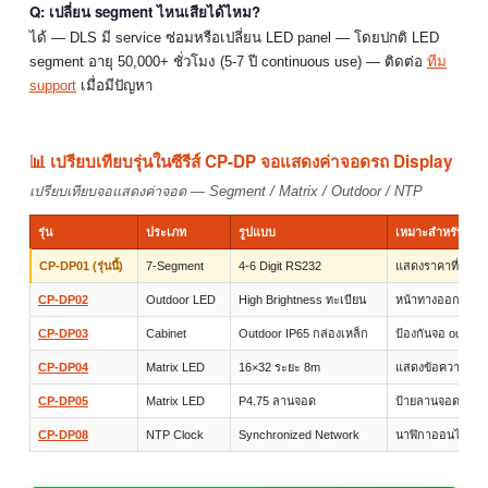
Q: เปลี่ยน segment ไหนเสียได้ไหม?
ได้ — DLS มี service ซ่อมหรือเปลี่ยน LED panel — โดยปกติ LED
segment อายุ 50,000+ ชั่วโมง (5-7 ปี continuous use) — ติดต่อ
ทีม
support
เมื่อมีปัญหา
📊 เปรียบเทียบรุ่นในซีรีส์ CP-DP จอแสดงค่าจอดรถ Display
เปรียบเทียบจอแสดงค่าจอด — Segment / Matrix / Outdoor / NTP
รุ่น
ประเภท
รูปแบบ
เหมาะสำหรับ
CP-DP01 (รุ่นนี้)
7-Segment
4-6 Digit RS232
แสดงราคาที่จอด 
CP-DP02
Outdoor LED
High Brightness ทะเบียน
หน้าทางออก outd
CP-DP03
Cabinet
Outdoor IP65 กล่องเหล็ก
ป้องกันจอ outdoo
CP-DP04
Matrix LED
16×32 ระยะ 8m
แสดงข้อความ + 
CP-DP05
Matrix LED
P4.75 ลานจอด
ป้ายลานจอดทั่วไป
CP-DP08
NTP Clock
Synchronized Network
นาฬิกาออนไลน์ล