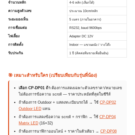
จำนวนหลัก
4-6 หลัก (เลือกได้)
ความสูงตัวเลข
ประมาณ 10cm/หลัก
ระยะมองเห็น
5 เมตร (ภายในอาคาร)
การเชื่อมต่อ
RS232, baud 9600bps
ไฟเลี้ยง
Adapter DC 12V
การติดตั้ง
Indoor — แขวนผนัง / วางโต๊ะ
รับประกัน
1 ปี (ติดต่อทีมขายเพื่อยืนยัน)
🎯 เหมาะสำหรับใคร (เปรียบเทียบกับรุ่นพี่น้อง)
เลือก CP-DP01 ถ้า
ต้องการแสดงเฉพาะตัวเลขราคา/หมายเลข
ไม่ต้องการข้อความ scroll — ราคาประหยัดที่สุดในซีรีส์
ถ้าต้องการ Outdoor + แสดงทะเบียนรถได้ → ใช้
CP-DP02
Outdoor LED
แทน
ถ้าต้องการแสดงข้อความ scroll + กราฟิก → ใช้
CP-DP04
Matrix LED
(16×32)
ถ้าต้องการนาฬิกาออนไลน์ + ราคาในตัวเดียว →
CP-DP08