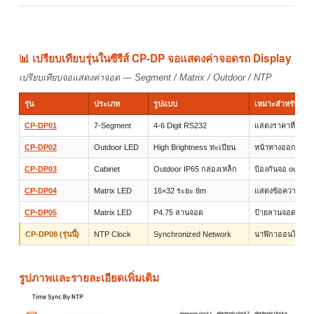
📊 เปรียบเทียบรุ่นในซีรีส์ CP-DP จอแสดงค่าจอดรถ Display
เปรียบเทียบจอแสดงค่าจอด — Segment / Matrix / Outdoor / NTP
รุ่น
ประเภท
รูปแบบ
เหมาะสำหรับ
CP-DP01
7-Segment
4-6 Digit RS232
แสดงราคาที่จอด 
CP-DP02
Outdoor LED
High Brightness ทะเบียน
หน้าทางออก outd
CP-DP03
Cabinet
Outdoor IP65 กล่องเหล็ก
ป้องกันจอ outdoo
CP-DP04
Matrix LED
16×32 ระยะ 8m
แสดงข้อความ + 
CP-DP05
Matrix LED
P4.75 ลานจอด
ป้ายลานจอดทั่วไป
CP-DP08 (รุ่นนี้)
NTP Clock
Synchronized Network
นาฬิกาออนไลน์ล
รูปภาพและรายละเอียดเพิ่มเติม