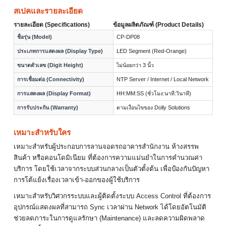
สเปคและรายละเอียด
รายละเอียด (Specifications)
ข้อมูลผลิตภัณฑ์ (Product Details)
ชื่อรุ่น (Model)
CP-DP08
ประเภทการแสดงผล (Display Type)
LED Segment (Red-Orange)
ขนาดตัวเลข (Digit Height)
ไม่น้อยกว่า 3 นิ้ว
การเชื่อมต่อ (Connectivity)
NTP Server / Internet / Local Network
การแสดงผล (Display Format)
HH:MM:SS (ชั่วโมง:นาที:วินาที)
การรับประกัน (Warranty)
ตามเงื่อนไขของ Dolly Solutions
เหมาะสำหรับใคร
เหมาะสำหรับผู้ประกอบการลานจอดรถอาคารสำนักงาน ห้างสรรพ
สินค้า หรือคอนโดมิเนียม ที่ต้องการความแม่นยำในการคำนวณค่า
บริการ โดยใช้เวลาจากระบบส่วนกลางเป็นตัวตั้งต้น เพื่อป้องกันปัญหา
การโต้แย้งเรื่องเวลาเข้า-ออกของผู้ใช้บริการ
เหมาะสำหรับวิศวกรระบบและผู้ติดตั้งระบบ Access Control ที่ต้องการ
อุปกรณ์แสดงผลที่สามารถ Sync เวลาผ่าน Network ได้โดยอัตโนมัติ
ช่วยลดภาระในการดูแลรักษา (Maintenance) และลดความผิดพลาด