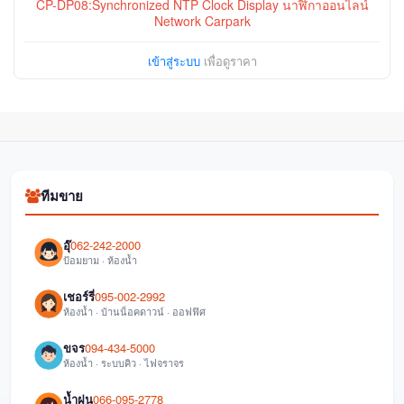
CP-DP08:Synchronized NTP Clock Display นาฬิกาออนไลน์
Network Carpark
เข้าสู่ระบบ
เพื่อดูราคา
ทีมขาย
อุ๊
062-242-2000
ป้อมยาม · ห้องน้ำ
เชอร์รี่
095-002-2992
ห้องน้ำ · บ้านน็อคดาวน์ · ออฟฟิศ
ขจร
094-434-5000
ห้องน้ำ · ระบบคิว · ไฟจราจร
น้ำฝน
066-095-2778