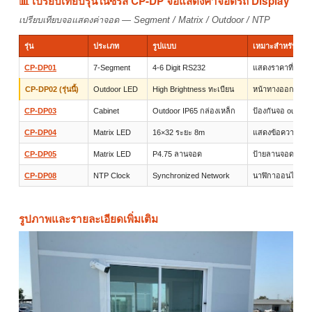
📊 เปรียบเทียบรุ่นในซีรีส์ CP-DP จอแสดงค่าจอดรถ Display
เปรียบเทียบจอแสดงค่าจอด — Segment / Matrix / Outdoor / NTP
รุ่น
ประเภท
รูปแบบ
เหมาะสำหรับ
CP-DP01
7-Segment
4-6 Digit RS232
แสดงราคาที่จอด 
CP-DP02 (รุ่นนี้)
Outdoor LED
High Brightness ทะเบียน
หน้าทางออก outd
CP-DP03
Cabinet
Outdoor IP65 กล่องเหล็ก
ป้องกันจอ outdoo
CP-DP04
Matrix LED
16×32 ระยะ 8m
แสดงข้อความ + 
CP-DP05
Matrix LED
P4.75 ลานจอด
ป้ายลานจอดทั่วไป
CP-DP08
NTP Clock
Synchronized Network
นาฬิกาออนไลน์ล
รูปภาพและรายละเอียดเพิ่มเติม