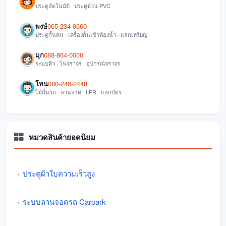
ประตูอัตโนมัติ · ประตูม้วน PVC
พงษ์
065-234-0660
ประตูกั้นคน · เครื่องกั้นเข้าห้องน้ำ · แลกเหรียญ
มุก
088-864-0000
ระบบคิว · ไฟจราจร · อุปกรณ์จราจร
โทน
080-246-2448
ไม้กั้นรถ · ลานจอด · LPR · แลกบัตร
หมวดสินค้ายอดนิยม
ประตูผ้าใบความเร็วสูง
ระบบลานจอดรถ Carpark