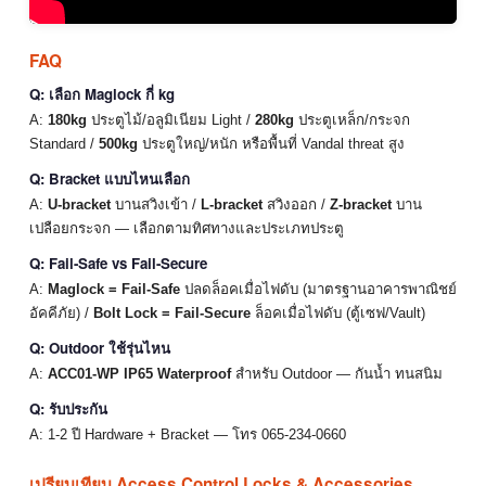
FAQ
Q: เลือก Maglock กี่ kg
A:
180kg
ประตูไม้/อลูมิเนียม Light /
280kg
ประตูเหล็ก/กระจก
Standard /
500kg
ประตูใหญ่/หนัก หรือพื้นที่ Vandal threat สูง
Q: Bracket แบบไหนเลือก
A:
U-bracket
บานสวิงเข้า /
L-bracket
สวิงออก /
Z-bracket
บาน
เปลือยกระจก — เลือกตามทิศทางและประเภทประตู
Q: Fail-Safe vs Fail-Secure
A:
Maglock = Fail-Safe
ปลดล็อคเมื่อไฟดับ (มาตรฐานอาคารพาณิชย์
อัคคีภัย) /
Bolt Lock = Fail-Secure
ล็อคเมื่อไฟดับ (ตู้เซฟ/Vault)
Q: Outdoor ใช้รุ่นไหน
A:
ACC01-WP IP65 Waterproof
สำหรับ Outdoor — กันน้ำ ทนสนิม
Q: รับประกัน
A: 1-2 ปี Hardware + Bracket — โทร 065-234-0660
เปรียบเทียบ Access Control Locks & Accessories