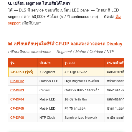
Q: เปลี่ยน segment ไหนเสียได้ไหม?
ได้ — DLS มี service ซ่อมหรือเปลี่ยน LED panel — โดยปกติ LED
segment อายุ 50,000+ ชั่วโมง (5-7 ปี continuous use) — ติดต่อ
ทีม
support
เมื่อมีปัญหา
📊 เปรียบเทียบรุ่นในซีรีส์ CP-DP จอแสดงค่าจอดรถ Display
เปรียบเทียบจอแสดงค่าจอด — Segment / Matrix / Outdoor / NTP
รุ่น
ประเภท
รูปแบบ
เหมาะสำหรับ
CP-DP01 (รุ่นนี้)
7-Segment
4-6 Digit RS232
แสดงราคาที่จอด 
CP-DP02
Outdoor LED
High Brightness ทะเบียน
หน้าทางออก outd
CP-DP03
Cabinet
Outdoor IP65 กล่องเหล็ก
ป้องกันจอ outdoo
CP-DP04
Matrix LED
16×32 ระยะ 8m
แสดงข้อความ + 
CP-DP05
Matrix LED
P4.75 ลานจอด
ป้ายลานจอดทั่วไป
CP-DP08
NTP Clock
Synchronized Network
นาฬิกาออนไลน์ล