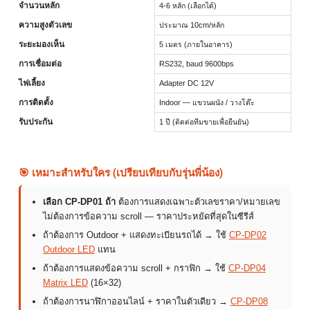
จำนวนหลัก
4-6 หลัก (เลือกได้)
ความสูงตัวเลข
ประมาณ 10cm/หลัก
ระยะมองเห็น
5 เมตร (ภายในอาคาร)
การเชื่อมต่อ
RS232, baud 9600bps
ไฟเลี้ยง
Adapter DC 12V
การติดตั้ง
Indoor — แขวนผนัง / วางโต๊ะ
รับประกัน
1 ปี (ติดต่อทีมขายเพื่อยืนยัน)
🎯 เหมาะสำหรับใคร (เปรียบเทียบกับรุ่นพี่น้อง)
เลือก CP-DP01 ถ้า
ต้องการแสดงเฉพาะตัวเลขราคา/หมายเลข
ไม่ต้องการข้อความ scroll — ราคาประหยัดที่สุดในซีรีส์
ถ้าต้องการ Outdoor + แสดงทะเบียนรถได้ → ใช้
CP-DP02
Outdoor LED
แทน
ถ้าต้องการแสดงข้อความ scroll + กราฟิก → ใช้
CP-DP04
Matrix LED
(16×32)
ถ้าต้องการนาฬิกาออนไลน์ + ราคาในตัวเดียว →
CP-DP08