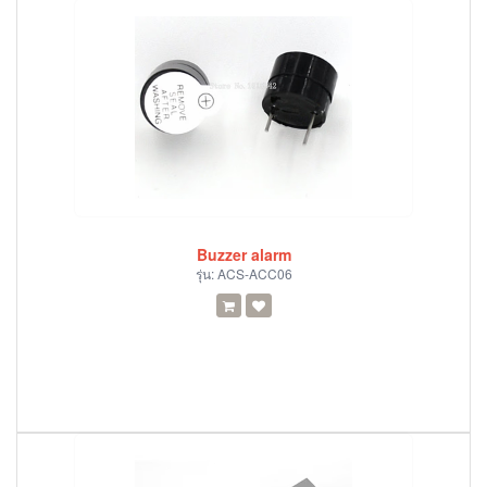
Buzzer alarm
รุ่น:
ACS-ACC06