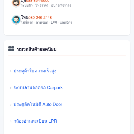
มุก
088-864-0000
ระบบคิว · ไฟจราจร · อุปกรณ์จราจร
โทน
080-246-2448
ไม้กั้นรถ · ลานจอด · LPR · แลกบัตร
หมวดสินค้ายอดนิยม
ประตูผ้าใบความเร็วสูง
ระบบลานจอดรถ Carpark
ประตูอัตโนมัติ Auto Door
กล้องอ่านทะเบียน LPR