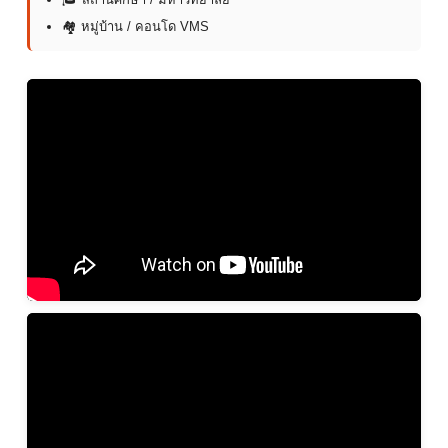
🏘 หมู่บ้าน / คอนโด VMS