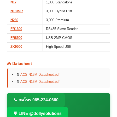
N17
1,000 Standalone
N18M/R
3,000 Hybrid F18
N280
3,000 Premium
FR1300
RS485 Slave Reader
FR8500
USB 2MP CMOS
ZK9500
High-Speed USB
📥 Datasheet
📄
ACS-N18M Datasheet.pdf
📄
ACS-N18M Datasheet.pdf
📞 กดโทร 065-234-0660
💬 LINE @dollysolutions