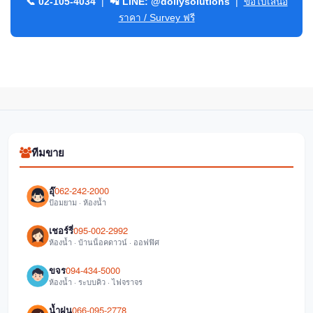
📞 02-105-4034
|
📲 LINE: @dollysolutions
|
ขอใบเสนอ
ราคา / Survey ฟรี
ทีมขาย
อุ๊
062-242-2000
ป้อมยาม · ห้องน้ำ
เชอร์รี่
095-002-2992
ห้องน้ำ · บ้านน็อคดาวน์ · ออฟฟิศ
ขจร
094-434-5000
ห้องน้ำ · ระบบคิว · ไฟจราจร
น้ำฝน
066-095-2778