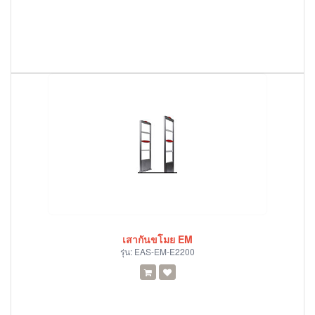
เสากันขโมย EM
รุ่น:
EAS-EM-E2200