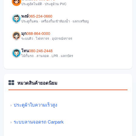
ประตูอัตโนมัติ · ประตูม้วน PVC
พงษ์
065-234-0660
ประตูกั้นคน · เครื่องกั้นเข้าห้องน้ำ · แลกเหรียญ
มุก
088-864-0000
ระบบคิว · ไฟจราจร · อุปกรณ์จราจร
โทน
080-246-2448
ไม้กั้นรถ · ลานจอด · LPR · แลกบัตร
หมวดสินค้ายอดนิยม
ประตูผ้าใบความเร็วสูง
ระบบลานจอดรถ Carpark