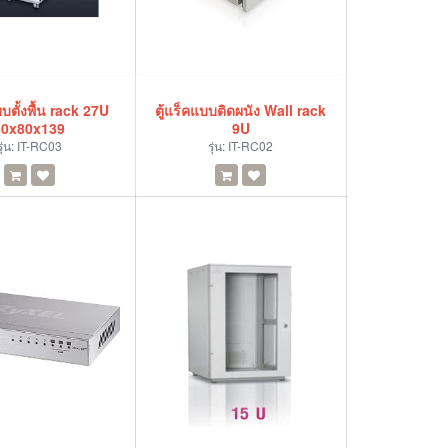
บบตั้งพื้น rack 27U
ตู้แร็คแบบติดผนัง Wall rack
60x80x139
9U
รุ่น:
IT-RC03
รุ่น:
IT-RC02