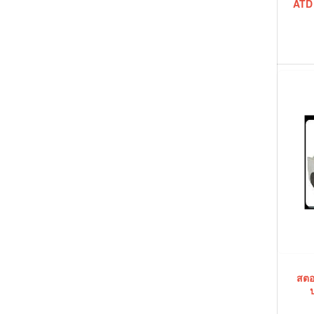
ATD 
สตอ