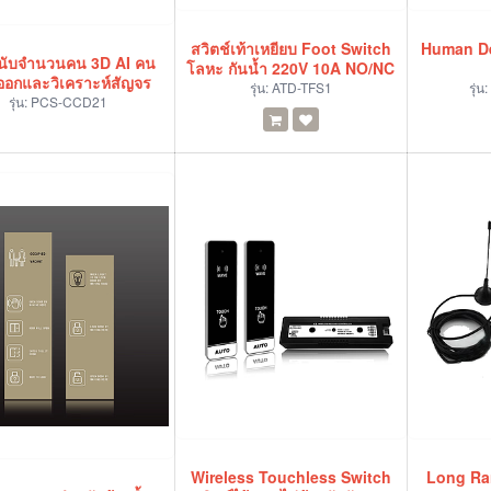
สวิตช์เท้าเหยียบ Foot Switch
Human De
งนับจำนวนคน 3D AI คน
โลหะ กันน้ำ 220V 10A NO/NC
-ออกและวิเคราะห์สัญจร
รุ่น:
ATD-TFS1
รุ่น:
รุ่น:
PCS-CCD21
Wireless Touchless Switch
Long Ra