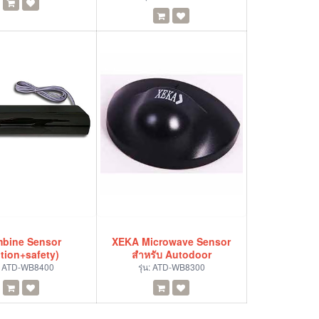
bine Sensor
XEKA Microwave Sensor
tion+safety)
สำหรับ Autodoor
:
ATD-WB8400
รุ่น:
ATD-WB8300