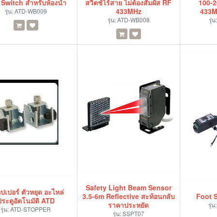
Switch สำหรับห้องน้ำ
สวิตช์ไร้สาย ไม่ต้องสัมผัส RF
100-2
433MHz
433M
รุ่น:
ATD-WB009
รุ่น:
ATD-WB008
รุ่น
Safety Light Beam Sensor
ปเปอร์ ตัวหยุด อะไหล่
3.5-6m Reflective สะท้อนกลับ
Foot S
ประตูอัตโนมัติ ATD
ราคาประหยัด
รุ่น
รุ่น:
ATD-STOPPER
รุ่น:
SSPT07